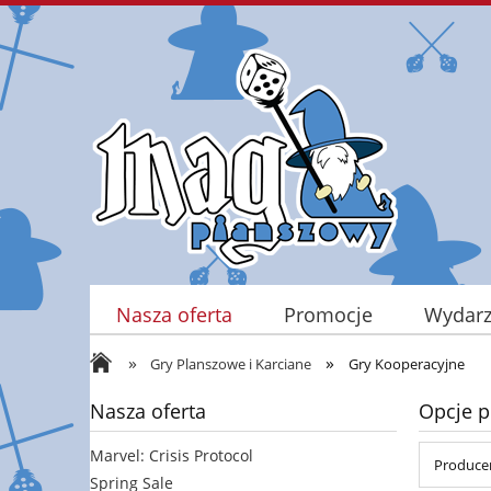
Nasza oferta
Promocje
Wydarz
»
»
Kontakt
Gry Planszowe i Karciane
Gry Kooperacyjne
Nasza oferta
Opcje p
Marvel: Crisis Protocol
Producen
Spring Sale