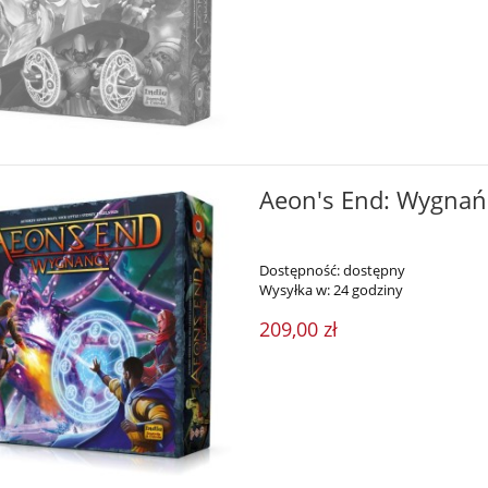
s White Destiny"
39,00 zł
34,00 zł
49,00 zł
39,95 zł
a regularna:
Cena regularna:
35,00 zł
39,95 zł
niższa cena:
Najniższa cena:
do koszyka
do koszyka
Aeon's End: Wygnań
Dostępność:
dostępny
Wysyłka w:
24 godziny
209,00 zł