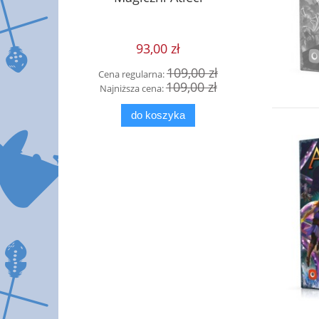
Eye
93,00 zł
0 zł
109,00 zł
Cena regularna:
Cen
 zł
109,00 zł
Najniższa cena:
Naj
do koszyka