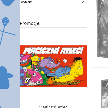
Promocje!
os Space
Magiczni Atleci
YGO: TCG 