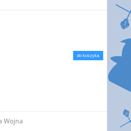
do koszyka
na Wojna