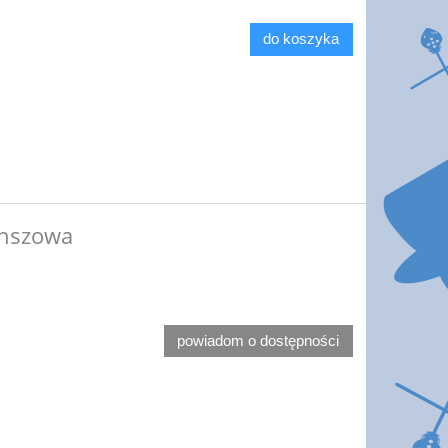
do koszyka
anszowa
powiadom o dostępności