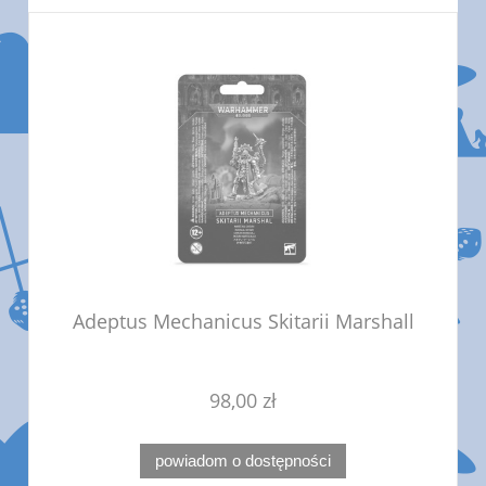
Adeptus Mechanicus Skitarii Marshall
98,00 zł
powiadom o dostępności