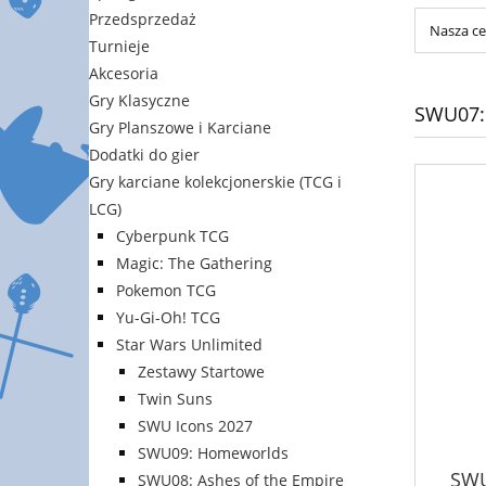
Przedsprzedaż
Nasza ce
Turnieje
Akcesoria
Gry Klasyczne
SWU07:
Gry Planszowe i Karciane
Dodatki do gier
Gry karciane kolekcjonerskie (TCG i
LCG)
Cyberpunk TCG
Magic: The Gathering
Pokemon TCG
Yu-Gi-Oh! TCG
Star Wars Unlimited
Zestawy Startowe
Twin Suns
SWU Icons 2027
SWU09: Homeworlds
SWU
SWU08: Ashes of the Empire