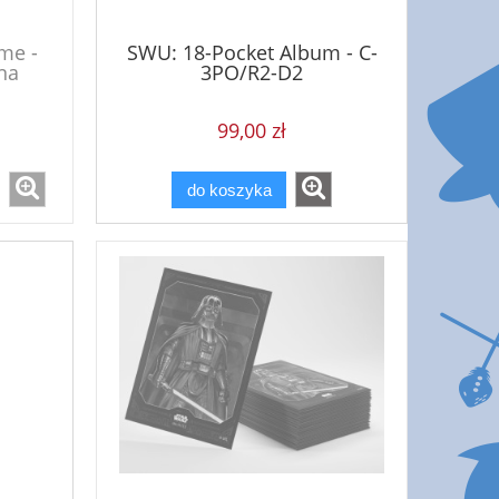
me -
SWU: 18-Pocket Album - C-
na
3PO/R2-D2
99,00 zł
do koszyka