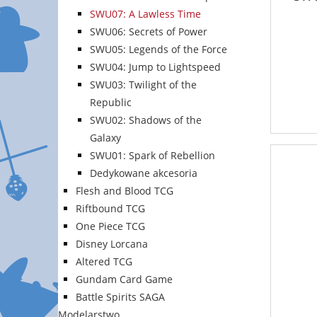
SWU07: A Lawless Time
SWU06: Secrets of Power
SWU05: Legends of the Force
SWU04: Jump to Lightspeed
SWU03: Twilight of the
Republic
SWU02: Shadows of the
Galaxy
SWU01: Spark of Rebellion
Dedykowane akcesoria
Flesh and Blood TCG
Riftbound TCG
One Piece TCG
Disney Lorcana
Altered TCG
Gundam Card Game
Battle Spirits SAGA
Modelarstwo