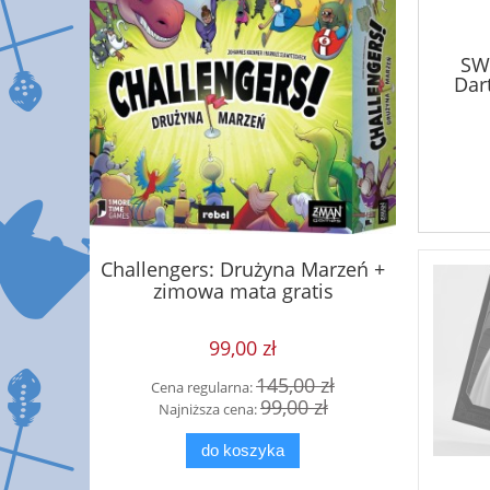
SW
Dar
Księga
Challengers: Drużyna Marzeń +
F
zimowa mata gratis
99,00 zł
 zł
145,00 zł
Cena regularna:
Cena
 zł
99,00 zł
Najniższa cena:
Najn
do koszyka