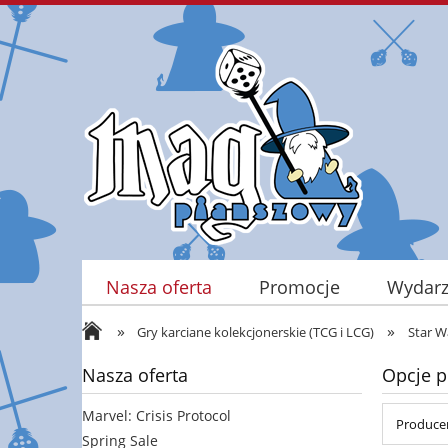
Nasza oferta
Promocje
Wydarz
»
»
Kontakt
Gry karciane kolekcjonerskie (TCG i LCG)
Star W
Nasza oferta
Opcje p
Marvel: Crisis Protocol
Producen
Spring Sale