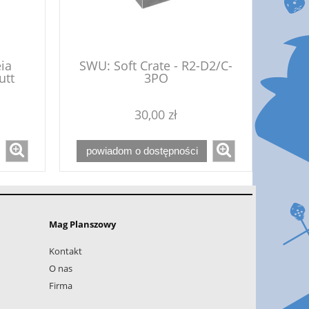
eia
SWU: Soft Crate - R2-D2/C-
utt
3PO
30,00 zł
powiadom o dostępności
Mag Planszowy
Kontakt
O nas
Firma