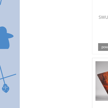
SWU:
pow