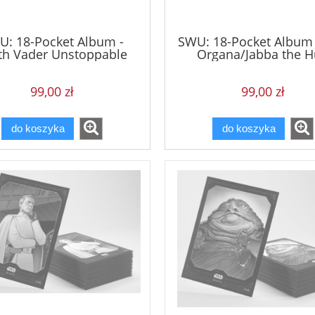
U: 18-Pocket Album -
SWU: 18-Pocket Album 
th Vader Unstoppable
Organa/Jabba the H
99,00 zł
99,00 zł
do koszyka
do koszyka
New Frontiers
FAB TCG - Booster Case Ome
of the Third Age
179,00 zł
1 599,00 zł
260,00 zł
2 016,00 zł
 regularna:
Cena regularna:
179,00 zł
1 599,00 zł
iższa cena:
Najniższa cena:
do koszyka
do koszyka