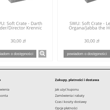
U: Soft Crate - Darth
SWU: Soft Crate - L
der/Director Krennic
Organa/Jabba the H
30,00 zł
30,00 zł
iadom o dostępności
powiadom o dostępności
o
Zakupy, płatności i dostawa
wienia
Jak użyć kuponu
konta
Zamówienia i rabaty
Czas i koszty dostawy
Opcje płatności