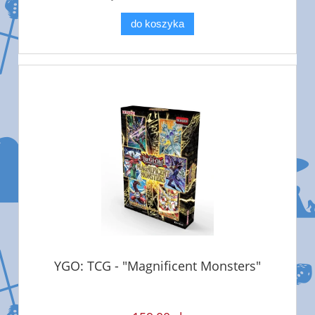
do koszyka
YGO: TCG - "Magnificent Monsters"