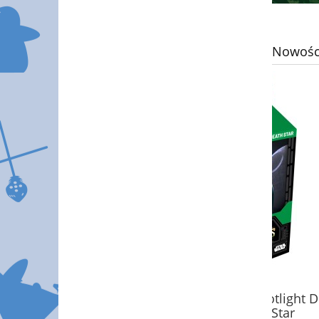
Nowośc
SWU Homeworlds - Spotlight Deck
SWU Hom
- Tarkin / Death Star