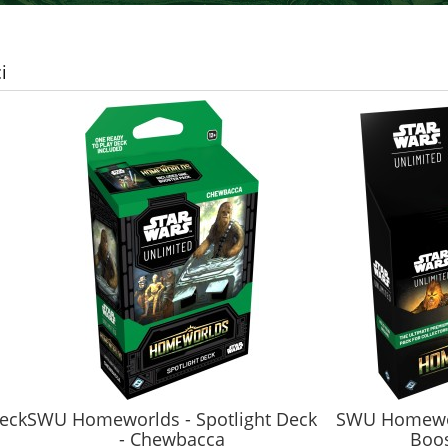
i
eworlds - Spotlight Deck
SWU Homeworlds - Carb
- Chewbacca
Booster Box