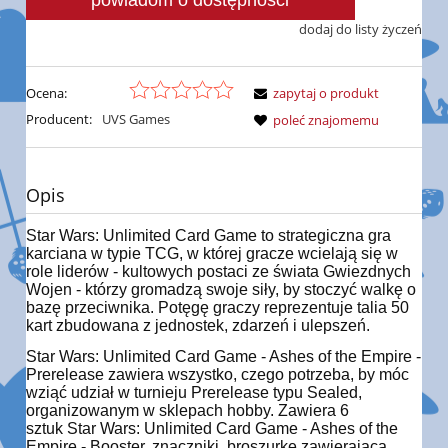
powiadom o dostępności
dodaj do listy życzeń
Ocena:
zapytaj o produkt
Producent:
UVS Games
poleć znajomemu
Opis
Star Wars: Unlimited Card Game to strategiczna gra
karciana w typie TCG, w której gracze wcielają się w
role liderów - kultowych postaci ze świata Gwiezdnych
Wojen - którzy gromadzą swoje siły, by stoczyć walkę o
bazę przeciwnika. Potęgę graczy reprezentuje talia 50
kart zbudowana z jednostek, zdarzeń i ulepszeń.
Star Wars: Unlimited Card Game - Ashes of the Empire -
Prerelease zawiera wszystko, czego potrzeba, by móc
wziąć udział w turnieju Prerelease typu Sealed,
organizowanym w sklepach hobby. Zawiera 6
sztuk Star Wars: Unlimited Card Game - Ashes of the
Empire - Booster, znaczniki, broszurkę zawierającą