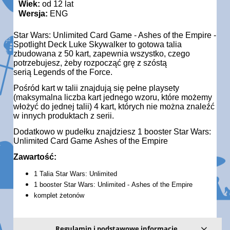
Wiek:
od 12 lat
Wersja:
ENG
Star Wars: Unlimited Card Game - Ashes of the Empire -
Spotlight Deck Luke Skywalker to gotowa talia
zbudowana z 50 kart, zapewnia wszystko, czego
potrzebujesz, żeby rozpocząć grę z szóstą
serią Legends of the Force.
Pośród kart w talii znajdują się pełne playsety
(maksymalna liczba kart jednego wzoru, które możemy
włożyć do jednej talii) 4 kart, których nie można znaleźć
w innych produktach z serii.
Dodatkowo w pudełku znajdziesz 1 booster Star Wars:
Unlimited Card Game Ashes of the Empire
Zawartość:
1 Talia Star Wars: Unlimited
1 booster Star Wars: Unlimited - Ashes of the Empire
komplet żetonów
Regulamin i podstawowe informacje