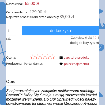
65,00 zł
Nasza cena:
129,90 zł
Cena regularna:
85,00 zł
Najniższa cena z 30 dni przed obniżką:
do koszyka
Zyskujesz
6
pkt [
?
]
szt.
dodaj do listy życzeń
Ocena:
zapytaj o produkt
Producent:
Portal Games
poleć znajomemu
Opis
Z najmroczniejszych zakątków multiwersum nadciąga
Batman™ Który Się Śmieje z misją zniszczenia każdej
możliwej wersji Ziemi. Do Ligi Sprawiedliwości należy
powstrzymanie tej plugawej wersji Mrocznego Rycerza