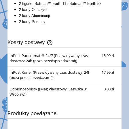
2 figurki: Batman™ Earth-11 i Batman™ Earth-52
2 karty Ocalałych
2 karty Abominacji
2 karty Pomocy
Koszty dostawy
Cena nie zawiera ewentualnych kosztów płatności
InPost Paczkomat ® 24/7
(Przewidywany czas
15,99 zł
dostawy: 24h (poza przedsprzedażami))
InPost Kurier
(Przewidywany czas dostawy: 24h
17,99 zł
(poza przedsprzedażami))
Odbiór osobisty
((Mag Planszowy, Szewska 31
0,00 zł
Wrocław))
Produkty powiązane