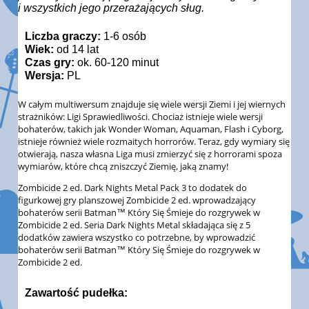
i wszystkich jego przerażających sług.
Liczba graczy:
1-6 osób
Wiek:
od 14 lat
Czas gry:
ok. 60-120 minut
Wersja:
PL
W całym multiwersum znajduje się wiele wersji Ziemi i jej wiernych
strażników: Ligi Sprawiedliwości. Chociaż istnieje wiele wersji
bohaterów, takich jak Wonder Woman, Aquaman, Flash i Cyborg,
istnieje również wiele rozmaitych horrorów. Teraz, gdy wymiary się
otwierają, nasza własna Liga musi zmierzyć się z horrorami spoza
wymiarów, które chcą zniszczyć Ziemię, jaką znamy!
Zombicide 2 ed. Dark Nights Metal Pack 3 to dodatek do
figurkowej gry planszowej Zombicide 2 ed. wprowadzający
bohaterów serii Batman™ Który Się Śmieje do rozgrywek w
Zombicide 2 ed. Seria Dark Nights Metal składająca się z 5
dodatków zawiera wszystko co potrzebne, by wprowadzić
bohaterów serii Batman™ Który Się Śmieje do rozgrywek w
Zombicide 2 ed.
Zawartość pudełka: