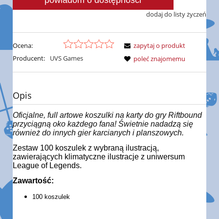
powiadom o dostępności
dodaj do listy życzeń
Ocena:
zapytaj o produkt
Producent:
UVS Games
poleć znajomemu
Opis
Oficjalne, full artowe koszulki na karty do gry Riftbound
przyciągną oko każdego fana! Świetnie nadadzą się
również do innych gier karcianych i planszowych.
Zestaw 100 koszulek z wybraną ilustracją,
zawierających klimatyczne ilustracje z uniwersum
League of Legends.
Zawartość:
100 koszulek