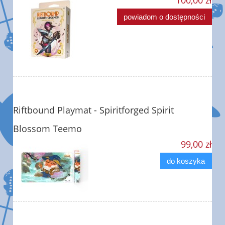
powiadom o dostępności
Riftbound Playmat - Spiritforged Spirit
Blossom Teemo
99,00 zł
do koszyka