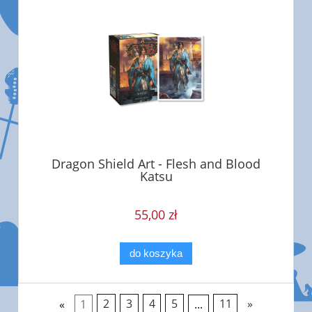
Dragon Shield Art - Flesh and Blood
Katsu
55,00 zł
do koszyka
«
1
2
3
4
5
...
11
»