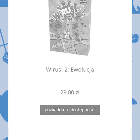
Wirus! 2: Ewolucja
29,00 zł
powiadom o dostępności